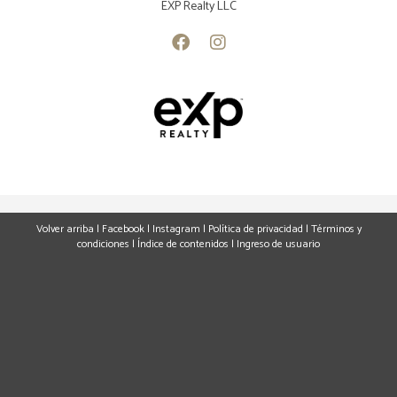
EXP Realty LLC
Volver arriba
|
Facebook
|
Instagram
|
Política de privacidad
|
Términos y
condiciones
|
Índice de contenidos
|
Ingreso de usuario