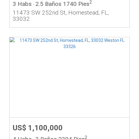
2
3 Habs
2.5 Baños
1740 Pies
-
11473 SW 252nd St, Homestead, FL,
33032
US$ 1,100,000
2